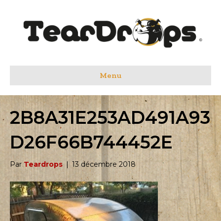
Menu
2B8A31E253AD491A93
D26F66B744452E
Par
Teardrops
|
13 décembre 2018