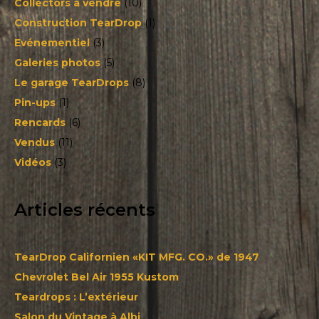
Collectors à vendre
(10)
Construction TearDrop
(1)
Evénementiel
(3)
Galeries photos
(5)
Le garage TearDrops
(8)
Pin-ups
(1)
Rencards
(6)
Vendus
(11)
Vidéos
(3)
Articles récents
TearDrop Californien «KIT MFG. CO.» de 1947
Chevrolet Bel Air 1955 Kustom
Teardrops : L’extérieur
Salon du Vintage à Albi