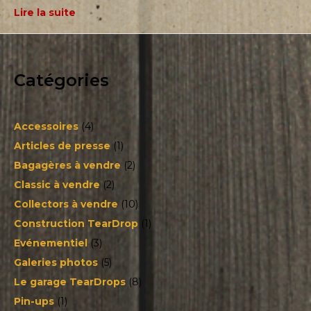
Lire la suite
Catégories
Accessoires
(4)
Articles de presse
(1)
Bagagères à vendre
(2)
Classic à vendre
(2)
Collectors à vendre
(10)
Construction TearDrop
(1)
Evénementiel
(3)
Galeries photos
(5)
Le garage TearDrops
(8)
Pin-ups
(1)