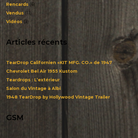
Rencards
(6)
Vendus
(11)
Vidéos
(3)
Articles récents
TearDrop Californien «KIT MFG. CO.» de 1947
Chevrolet Bel Air 1955 Kustom
Teardrops : L’extérieur
Salon du Vintage à Albi
1948 TearDrop by Hollywood Vintage Trailer
GSM