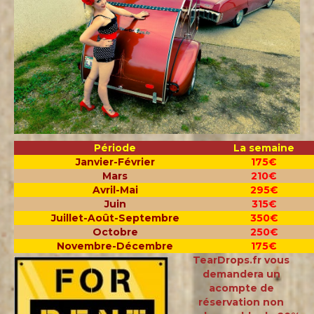
Période
La semaine
Janvier-Février
175€
Mars
210€
Avril-Mai
295€
Juin
315€
Juillet-Août-Septembre
350€
Octobre
250€
Novembre-Décembre
175€
TearDrops.fr vous
demandera un
acompte de
réservation non