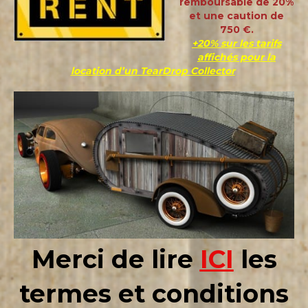
remboursable de 20%
et une caution de
750 €.
+20% sur les tarifs
affichés pour la
location d’un TearDrop Collector
Merci de lire
ICI
les
termes et conditions