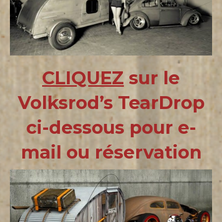
CLIQUEZ
sur le
Volksrod’s TearDrop
ci-dessous pour e-
mail ou réservation