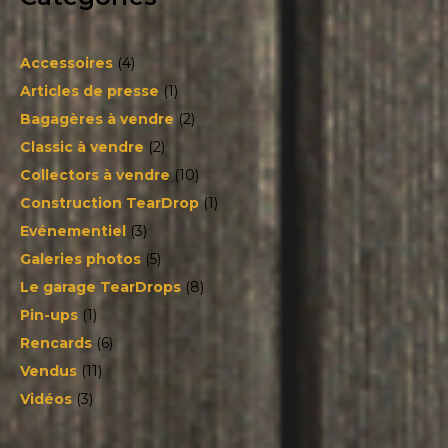
Accessoires
(4)
Articles de presse
(1)
Bagagères à vendre
(2)
Classic à vendre
(2)
Collectors à vendre
(10)
Construction TearDrop
(1)
Evénementiel
(3)
Galeries photos
(5)
Le garage TearDrops
(8)
Pin-ups
(1)
Rencards
(6)
Vendus
(11)
Vidéos
(3)