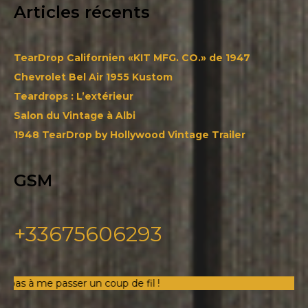
Articles récents
TearDrop Californien «KIT MFG. CO.» de 1947
Chevrolet Bel Air 1955 Kustom
Teardrops : L’extérieur
Salon du Vintage à Albi
1948 TearDrop by Hollywood Vintage Trailer
GSM
+33675606293
un coup de fil !