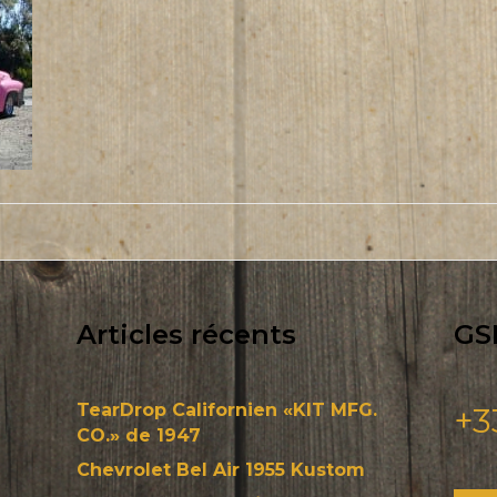
Articles récents
GS
TearDrop Californien «KIT MFG.
+3
CO.» de 1947
Chevrolet Bel Air 1955 Kustom