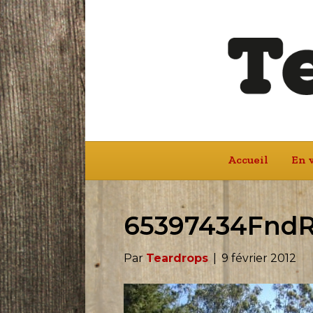
Accueil
En 
65397434Fnd
Par
Teardrops
|
9 février 2012