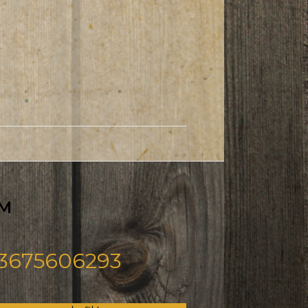
M
3675606293