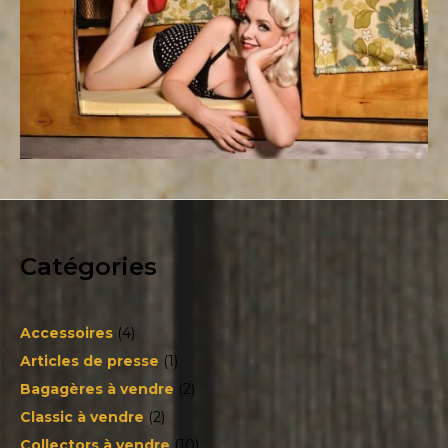
Catégories
Accessoires
(4)
Articles de presse
(1)
Bagagères à vendre
(2)
Classic à vendre
(2)
Collectors à vendre
(10)