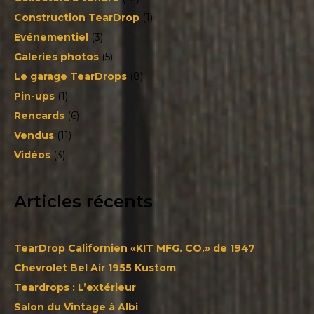
Construction TearDrop
(1)
Evénementiel
(3)
Galeries photos
(5)
Le garage TearDrops
(8)
Pin-ups
(1)
Rencards
(6)
Vendus
(11)
Vidéos
(3)
Articles récents
TearDrop Californien «KIT MFG. CO.» de 1947
Chevrolet Bel Air 1955 Kustom
Teardrops : L’extérieur
Salon du Vintage à Albi