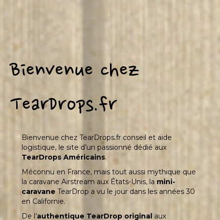
Bienvenue chez
TearDrops.fr
Bienvenue chez TearDrops.fr conseil et aide
logistique, le site d’un passionné dédié aux
TearDrops Américains
.
Méconnu en France, mais tout aussi mythique que
la caravane Airstream aux États-Unis, la
mini-
caravane
TearDrop a vu le jour dans les années 30
en Californie.
De l’
authentique TearDrop original
aux