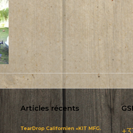
Articles récents
GS
TearDrop Californien «KIT MFG.
+3