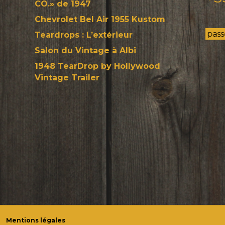
CO.» de 1947
Chevrolet Bel Air 1955 Kustom
N'hésitez pas à me passer un coup de
Teardrops : L’extérieur
Salon du Vintage à Albi
1948 TearDrop by Hollywood
Vintage Trailer
Mentions légales