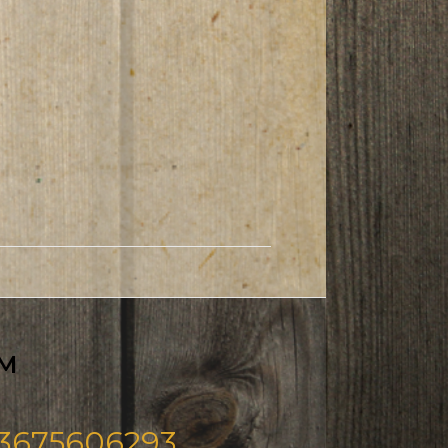
M
3675606293