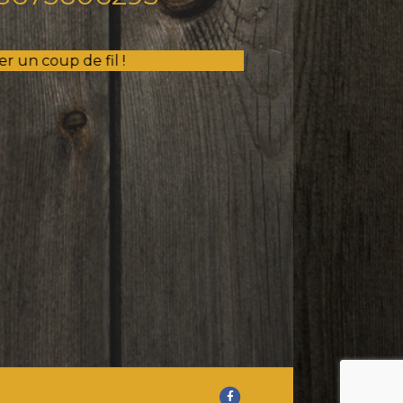
 fil !
F