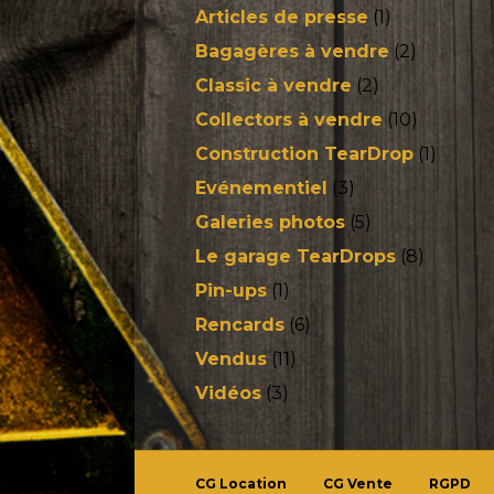
Articles de presse
(1)
Bagagères à vendre
(2)
Classic à vendre
(2)
Collectors à vendre
(10)
Construction TearDrop
(1)
Evénementiel
(3)
Galeries photos
(5)
Le garage TearDrops
(8)
Pin-ups
(1)
Rencards
(6)
Vendus
(11)
Vidéos
(3)
CG Location
CG Vente
RGPD