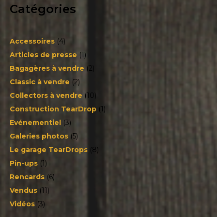
Catégories
Accessoires
(4)
Articles de presse
(1)
Bagagères à vendre
(2)
Classic à vendre
(2)
Collectors à vendre
(10)
Construction TearDrop
(1)
Evénementiel
(3)
Galeries photos
(5)
Le garage TearDrops
(8)
Pin-ups
(1)
Rencards
(6)
Vendus
(11)
Vidéos
(3)