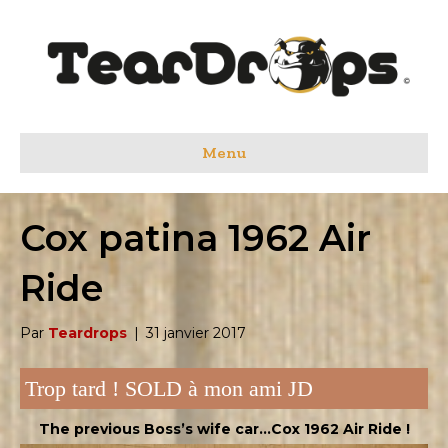
Menu
Cox patina 1962 Air
Ride
Par
Teardrops
|
31 janvier 2017
Trop tard ! SOLD à mon ami JD
The previous Boss’s wife car…Cox 1962 Air Ride
!