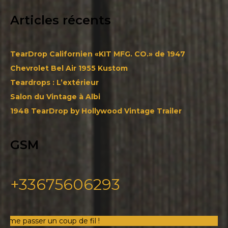
Articles récents
TearDrop Californien «KIT MFG. CO.» de 1947
Chevrolet Bel Air 1955 Kustom
Teardrops : L’extérieur
Salon du Vintage à Albi
1948 TearDrop by Hollywood Vintage Trailer
GSM
+33675606293
 coup de fil !