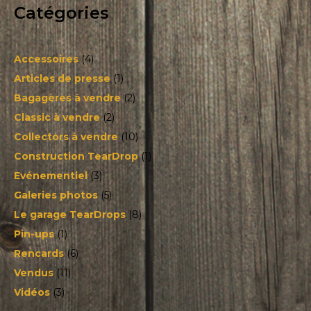
Catégories
Accessoires
(4)
Articles de presse
(1)
Bagagères à vendre
(2)
Classic à vendre
(2)
Collectors à vendre
(10)
Construction TearDrop
(1)
Evénementiel
(3)
Galeries photos
(5)
Le garage TearDrops
(8)
Pin-ups
(1)
Rencards
(6)
Vendus
(11)
Vidéos
(3)