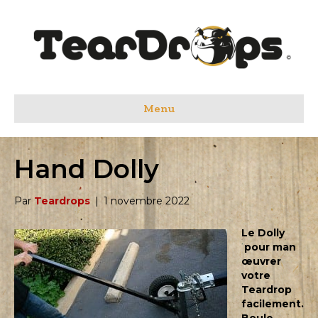
Menu
Hand Dolly
Par
Teardrops
|
1 novembre 2022
Le Dolly
pour man
œuvrer
votre
Teardrop
facilement.
Boule