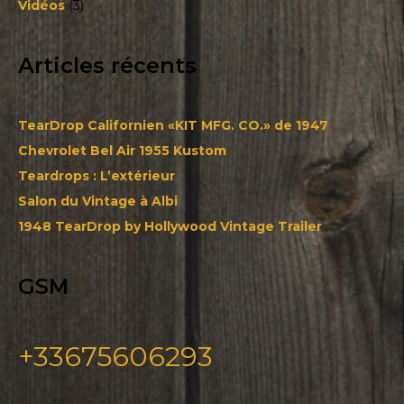
Vidéos
(3)
Articles récents
TearDrop Californien «KIT MFG. CO.» de 1947
Chevrolet Bel Air 1955 Kustom
Teardrops : L’extérieur
Salon du Vintage à Albi
1948 TearDrop by Hollywood Vintage Trailer
GSM
+33675606293