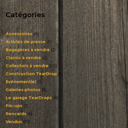
Catégories
Accessoires
(4)
Articles de presse
(1)
Bagagères à vendre
(2)
Classic à vendre
(2)
Collectors à vendre
(10)
Construction TearDrop
(1)
Evénementiel
(3)
Galeries photos
(5)
Le garage TearDrops
(8)
Pin-ups
(1)
Rencards
(6)
Vendus
(11)