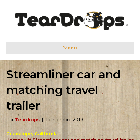
Menu
Streamliner car and
matching travel
trailer
Par
Teardrops
|
1 décembre 2019
Guadalupe, California
Homebuilt Streamliner car and matching travel trailer