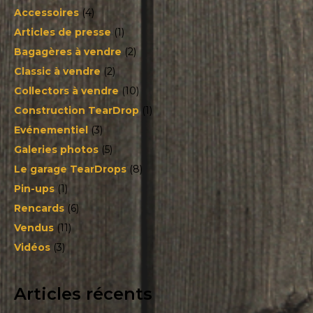
Accessoires
(4)
Articles de presse
(1)
Bagagères à vendre
(2)
Classic à vendre
(2)
Collectors à vendre
(10)
Construction TearDrop
(1)
Evénementiel
(3)
Galeries photos
(5)
Le garage TearDrops
(8)
Pin-ups
(1)
Rencards
(6)
Vendus
(11)
Vidéos
(3)
Articles récents