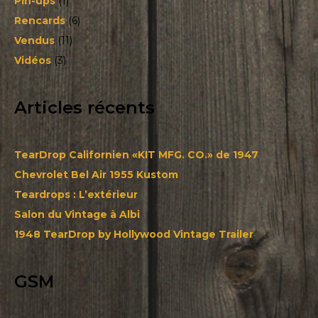
Pin-ups
(1)
Rencards
(6)
Vendus
(11)
Vidéos
(3)
Articles récents
TearDrop Californien «KIT MFG. CO.» de 1947
Chevrolet Bel Air 1955 Kustom
Teardrops : L’extérieur
Salon du Vintage à Albi
1948 TearDrop by Hollywood Vintage Trailer
GSM