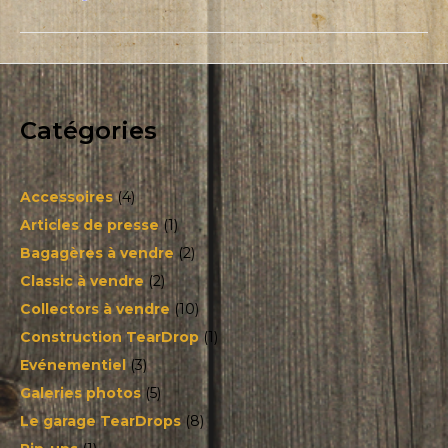
Catégories
Accessoires
(4)
Articles de presse
(1)
Bagagères à vendre
(2)
Classic à vendre
(2)
Collectors à vendre
(10)
Construction TearDrop
(1)
Evénementiel
(3)
Galeries photos
(5)
Le garage TearDrops
(8)