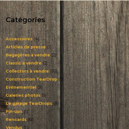
Catégories
Accessoires
(4)
Articles de presse
(1)
Bagagères à vendre
(2)
Classic à vendre
(2)
Collectors à vendre
(10)
Construction TearDrop
(1)
Evénementiel
(3)
Galeries photos
(5)
Le garage TearDrops
(8)
Pin-ups
(1)
Rencards
(6)
Vendus
(11)