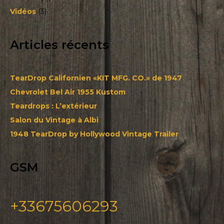
Vidéos
(3)
Articles récents
TearDrop Californien «KIT MFG. CO.» de 1947
Chevrolet Bel Air 1955 Kustom
Teardrops : L’extérieur
Salon du Vintage à Albi
1948 TearDrop by Hollywood Vintage Trailer
GSM
+33675606293