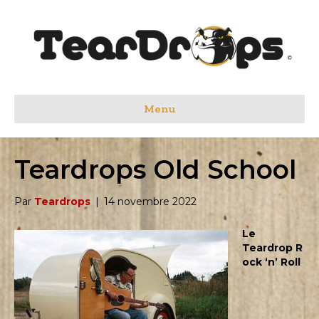
Menu
Teardrops Old School
Par
Teardrops
|
14 novembre 2022
Le
Teardrop
R
ock ‘n’ Roll