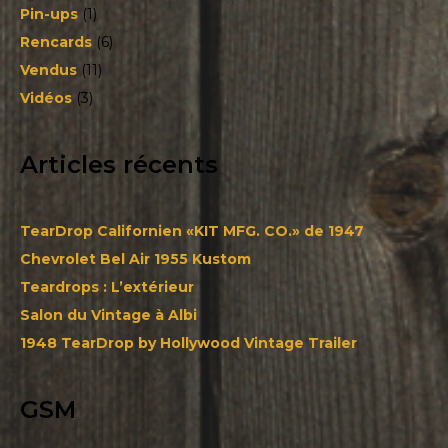
Pin-ups
(1)
Rencards
(6)
Vendus
(11)
Vidéos
(3)
Articles récents
TearDrop Californien «KIT MFG. CO.» de 1947
Chevrolet Bel Air 1955 Kustom
Teardrops : L’extérieur
Salon du Vintage à Albi
1948 TearDrop by Hollywood Vintage Trailer
GSM