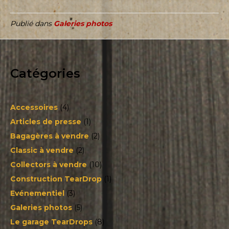
Publié dans
Galeries photos
Catégories
Accessoires
(4)
Articles de presse
(1)
Bagagères à vendre
(2)
Classic à vendre
(2)
Collectors à vendre
(10)
Construction TearDrop
(1)
Evénementiel
(3)
Galeries photos
(5)
Le garage TearDrops
(8)