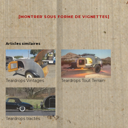
[MONTRER SOUS FORME DE VIGNETTES]
Articles similaires
Teardrops Vintages
Teardrops Tout Terrain
Teardrops tractés